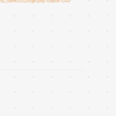
ons/_client0002/login.php?clubid=1040