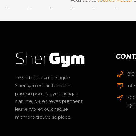
CONT
819
Le Club de gymnastique
SherGym est un lieu où la
inf
passion pour la gymnastique
300
s’anime, où les rêves prennent
QC 
leur envol et où chaque
membre trouve sa place.