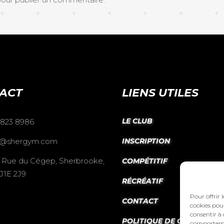
ACT
LIENS UTILES
LE CLUB
 823 8986
o@shergym.com
INSCRIPTION
 Rue du Cégep, Sherbrooke,
COMPÉTITIF
J1E 2J9
RÉCRÉATIF
Pour offrir 
CONTACT
cookies pour
consentir à 
POLITIQUE DE COOKIES (CA
comportement