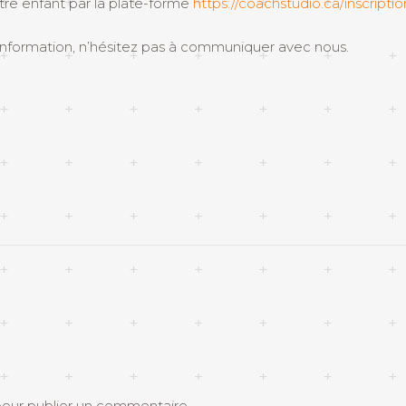
tre enfant par la plate-forme
https://coachstudio.ca/inscripti
 information, n’hésitez pas à communiquer avec nous.
our publier un commentaire.