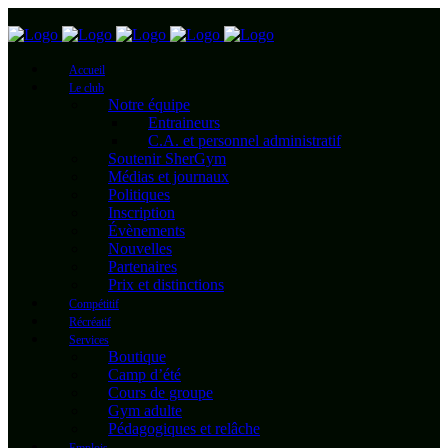
Accueil
Le club
Notre équipe
Entraineurs
C.A. et personnel administratif
Soutenir SherGym
Médias et journaux
Politiques
Inscription
Évènements
Nouvelles
Partenaires
Prix et distinctions
Compétitif
Récréatif
Services
Boutique
Camp d’été
Cours de groupe
Gym adulte
Pédagogiques et relâche