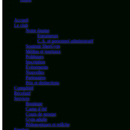
Emplois
Accueil
Le club
Notre équipe
Entraineurs
C.A. et personnel administratif
Soutenir SherGym
Médias et journaux
Politiques
Inscription
Évènements
Nouvelles
Partenaires
Prix et distinctions
Compétitif
Récréatif
Services
Boutique
Camp d’été
Cours de groupe
Gym adulte
Pédagogiques et relâche
Emplois