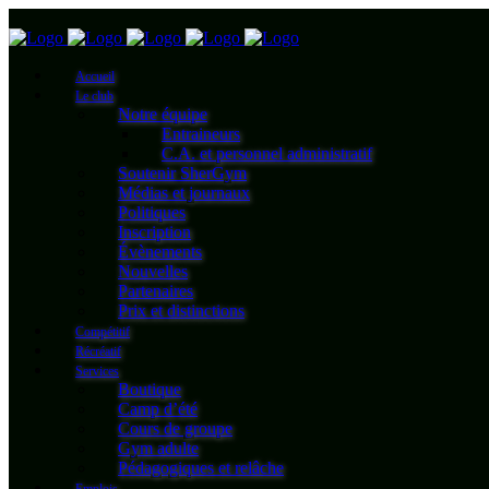
Accueil
Le club
Notre équipe
Entraineurs
C.A. et personnel administratif
Soutenir SherGym
Médias et journaux
Politiques
Inscription
Évènements
Nouvelles
Partenaires
Prix et distinctions
Compétitif
Récréatif
Services
Boutique
Camp d’été
Cours de groupe
Gym adulte
Pédagogiques et relâche