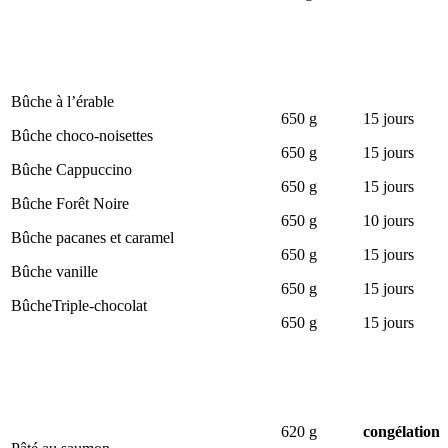
Bûche à l’érable
650 g
15 jours
Bûche choco-noisettes
650 g
15 jours
Bûche Cappuccino
650 g
15 jours
Bûche Forêt Noire
650 g
10 jours
Bûche pacanes et caramel
650 g
15 jours
Bûche vanille
650 g
15 jours
BûcheTriple-chocolat
650 g
15 jours
620 g
congélation