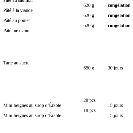
Pâté au saumon
620 g
congélation
Pâté à la viande
620 g
congélation
Pâté au poulet
620 g
congélation
Pâté mexicain
Tarte au sucre
650 g
30 jours
28 pcs
Mini-beignes au sirop d’Érable
15 jours
18 pcs
Mini-beignes au sirop d’Érable
15 jours