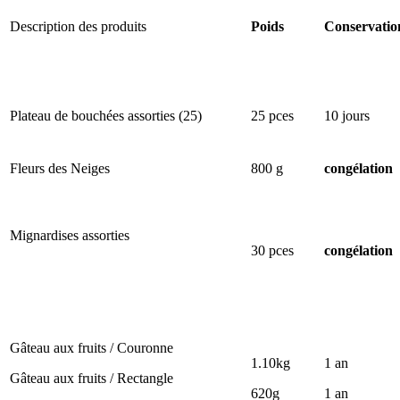
Poids
Conservatio
Description des produits
Plateau de bouchées assorties (25)
25 pces
10 jours
Fleurs des Neiges
800 g
congélation
Mignardises assorties
30 pces
congélation
Gâteau aux fruits / Couronne
1.10kg
1 an
Gâteau aux fruits / Rectangle
620g
1 an