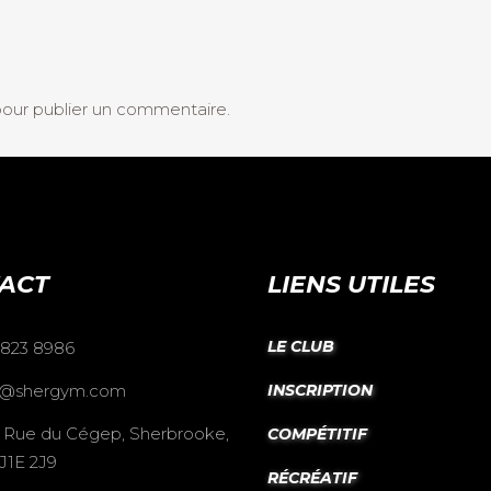
our publier un commentaire.
ACT
LIENS UTILES
LE CLUB
 823 8986
o@shergym.com
INSCRIPTION
 Rue du Cégep, Sherbrooke,
COMPÉTITIF
J1E 2J9
RÉCRÉATIF