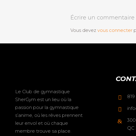
Écrire un commentaire
Vous devez
vous connecter
p
CONT
Le Club de gymnastique
819
SherGym est un lieu où la
passion pour la gymnastique
inf
s’anime, où les rêves prennent
300
leur envol et où chaque
QC 
membre trouve sa place.