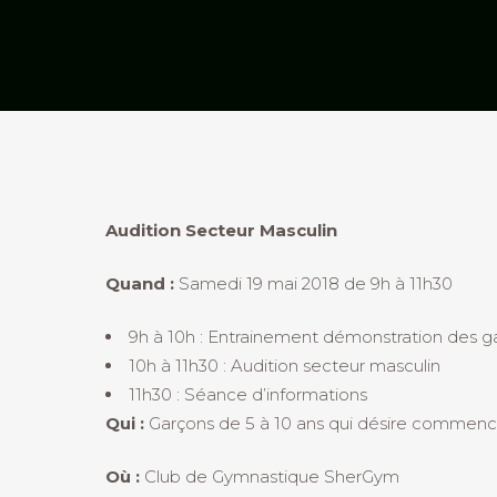
Audition Secteur Masculin
Quand :
Samedi 19 mai 2018 de 9h à 11h30
9h à 10h : Entrainement démonstration des gar
10h à 11h30 : Audition secteur masculin
11h30 : Séance d’informations
Qui :
Garçons de 5 à 10 ans qui désire commencer
Où :
Club de Gymnastique SherGym