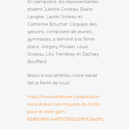
En trampoline, les représentantes
étaient Juliette Croteau, Éliane
Lavigne, Laurie Groleau et
Catherine Boucher.
L’équipe des
garçons, composée de jeunes
gymnastes, a terminé à la 7ème
place. Gregory Poulain, Louis
Groleau, Léo Tremblay et Zachary
Bouffard.
Bravo à nos athlètes, votre travail
fait la fierté de tous!
https://www.latribune.ca/sports/un-
record-avec-les-moyens-du-bord-
pour-le-sher-gym-
83860f89c4497303813d3ff5fc8adf1c