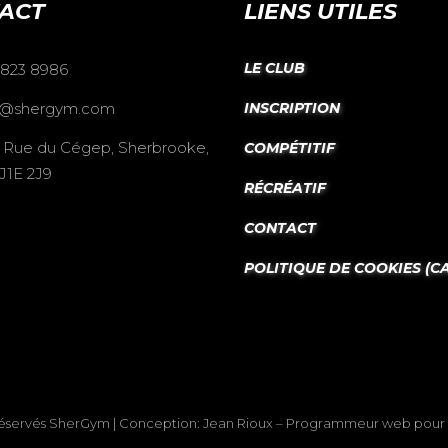
ACT
LIENS UTILES
LE CLUB
 823 8986
o@shergym.com
INSCRIPTION
 Rue du Cégep, Sherbrooke,
COMPÉTITIF
J1E 2J9
RÉCRÉATIF
CONTACT
POLITIQUE DE COOKIES (CA
réservés
SherGym
| Conception:
Jean Rioux – Programmeur web
pour